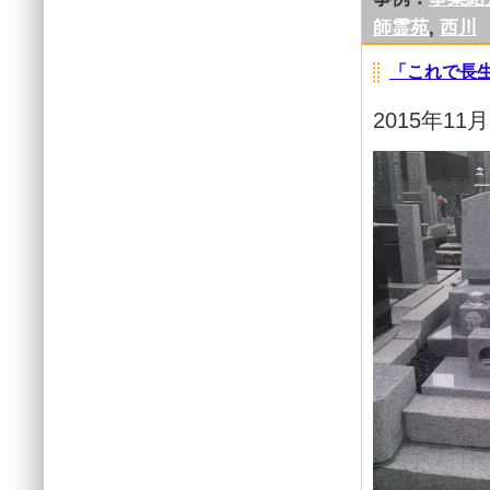
師霊苑
,
西川
「これで長
2015年11