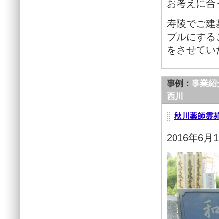
お考えに合
寿陵でご建
プルにする
をさせてい
事例：
事業紹
西川
秋川薬師霊
2016年6月