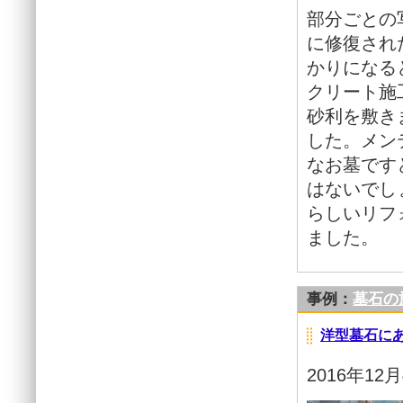
部分ごとの
に修復され
かりになる
クリート施
砂利を敷き
した。メン
なお墓です
はないでし
らしいリフ
ました。
事例：
墓石の
洋型墓石に
2016年12