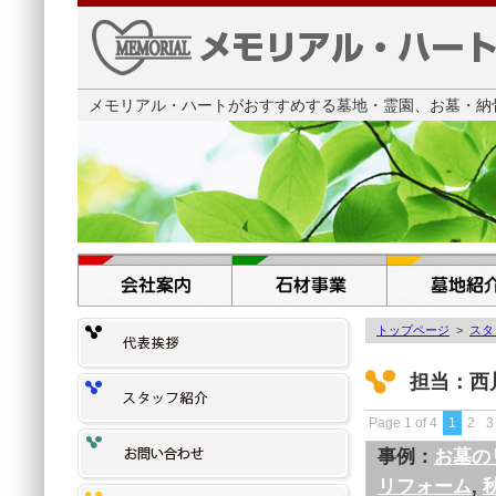
メモリアル・ハートがおすすめする墓地・霊園、お墓・納骨
トップページ
>
スタ
担当：西
Page 1 of 4
1
2
3
事例：
お墓の
リフォーム
,