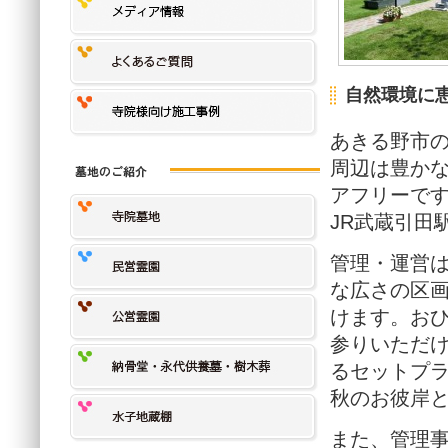
自然環境に
あきる野市
周辺は豊か
アフリーで
JR武蔵引田
管理・運営
な広さの区
けます。おひ
参りいただ
るセットプラ
秋のお彼岸
また、管理