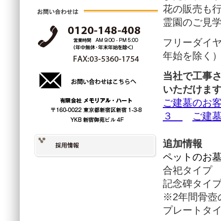
花の販売も
霊園のご見
フリーダイ
年始を除く
当社で工事
いただけま
ご建墓のお
３
ご建
追加情報
ペットのお
合祀タイプ
記念碑タイ
※2年間骨壺
プレートタイ