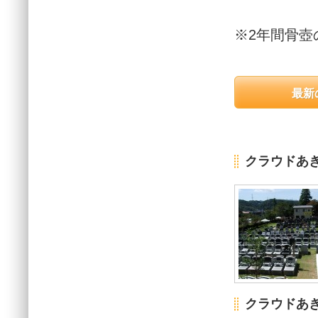
※2年間骨壺
最新
クラウドあ
クラウドあ